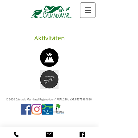
Aktivitäten
© 2020 Calma do Mar - Legal Registration n° RRAL 210 / VAT: PT275994830